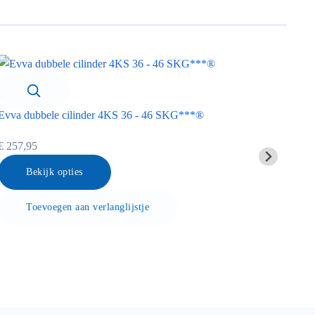
Evva dubbele cilinder 4KS 36 - 46 SKG***®
Key
€ 257,95
€ 2
Bekijk opties
Toevoegen aan verlanglijstje